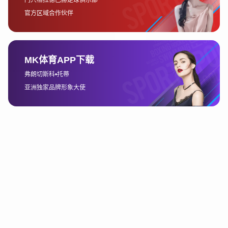
键时刻扭转比赛的局势。
此外，球员的心理素质在关键时刻尤为重要。在高强度的比
赛中，如何保持冷静、如何处理复杂的局面，往往能体现出
球员的成熟度。比如，当一名球员在比赛临近结束时面对对
方门将的单刀球时，如何处理这个机会往往决定了球队的命
运。优秀的球员能够在压力下保持精准的判断力，并完成致
命一击。
球员的防守表现同样不容忽视。尤其是在一些防守球员的表
现中，他们通过关键时刻的抢断、铲球以及对进攻球员的限
制，帮助球队稳住局面，避免丧失领先优势。回放中的这些
防守镜头，不仅能让我们看到球员的防守技巧，还能体现出
他们在比赛中的战术纪律性。
4、裁判判罚与比赛走势
裁判的判罚常常会成为德甲比赛中的关键因素之一。在一些
紧张激烈的比赛中，裁判的决定可能会直接影响到比赛的走
势和最终结果。尤其是在比赛中的关键判罚，如进球是否有
效、是否犯规或是否是点球，都可能成为焦点。通过对比赛