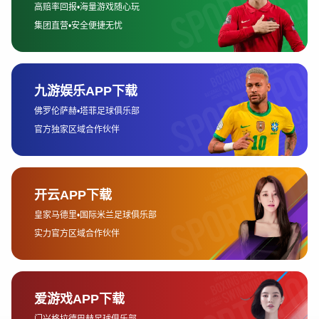
回放中，我们可以看到，当一支球队在面对对方的高压防守
时，通常会调整传球方式或改变进攻线路，以便找到新的突
破口。例如，切换到控球更为稳健的中场组织，或通过加强
两翼进攻来拉开对方的防线。这些调整往往能够打乱对方的
节奏，从而改变比赛局势。
战术变化还体现在比赛中教练的临场指挥上。当比分接近
时，教练的换人策略和球员的场上表现会对比赛产生直接影
响。更换具有突破能力或远射能力的球员，可能直接导致一
个改变比赛的进球。对于球迷而言，回放中的这些微妙变
化，往往是比赛中最令人兴奋的时刻之一。
3、球员表现与个体能力
德甲的精彩比赛中，球员的个体表现通常是比赛的亮点之
一。在回放中，我们经常可以看到一名球员凭借个人的超凡
技术，打破僵局或改变比赛局势。无论是通过一记精彩的远
射，还是一次精准的直塞球，球员的个体能力往往能够在关