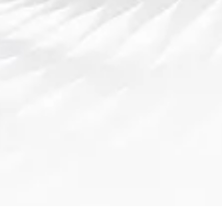
最新新闻
2026-07-24 18:53:42
龙珠体育引领赛事直播新潮流打造全方位体育互动平台
开启精彩体验
2026-07-23 18:53:51
足球雷米特杯神秘下落之谜揭开世界杯早期传奇奖杯失
踪往事追寻篇
2026-07-22 20:29:41
足球手球犯规最新规则解析及判罚标准变化全面解读与
实战应用指南
导航