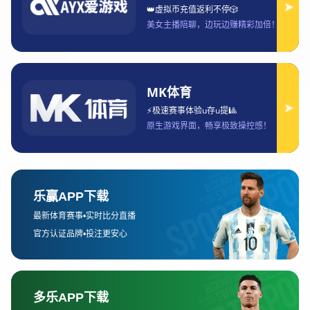
例如，在一些经典的德甲比赛中，球队通过边路的快速推进
并迅速传中，抓住对方防守空隙来制造进攻威胁。在进攻的
最后一传上，球员的视野和精度至关重要。这种进攻方式不
仅仅依赖于球员的技术能力，更需要球队之间的默契和对对
方防线的精准判断。
另一个重要的方面是进攻球员的个人能力。在德甲的赛场
上，像莱万多夫斯基、哈兰德这样的球员凭借他们出色的终
结能力，经常能够在关键时刻帮助球队破门得分。通过对比
赛的回放，我们能分析出这些球员在如何利用身体优势、位
置选择以及射门技巧上所展现出的精湛技术。
2、战术变化与调整
战术变化是德甲比赛中经常出现的亮点。在比赛进行过程
中，教练通常会根据比赛的进展做出一些战术调整，尤其是
在比赛临近中场或下半场时。比如，某支球队可能在上半场
依靠高压逼抢来压制对手，但在下半场可能选择退守反击，
以防止对方的反扑。这种战术的变化对于比赛走势的影响至
关重要。