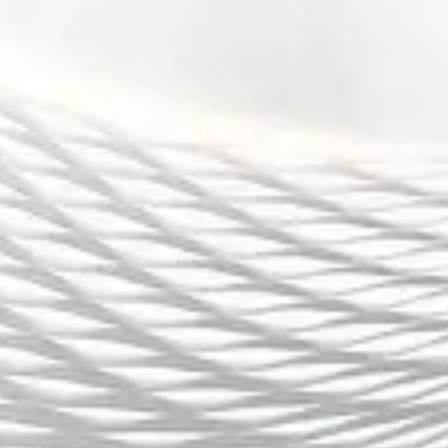
高潮时刻，还能感受到比赛背后的深层次逻辑和技术支持。
最终，德甲联赛通过其独特的比赛风格，吸引了众多球迷的
关注。通过对比赛回放的多角度分析，球迷们可以更加精准
地理解比赛中的每一分变化，从而提高自己的足球知识和观
看比赛的深度。无论是从战术、技术还是判罚角度，精彩的
德甲比赛总是充满悬念和看点，给球迷带来无尽的乐趣与思
考。
2025-07-25 09:43:17
王者荣耀赛事新模式全面解析团队协作与个人
操作的完美结合
2025-07-16 12:27:52
《王者荣耀》作为一款极具竞技性和策略性的多人在线游