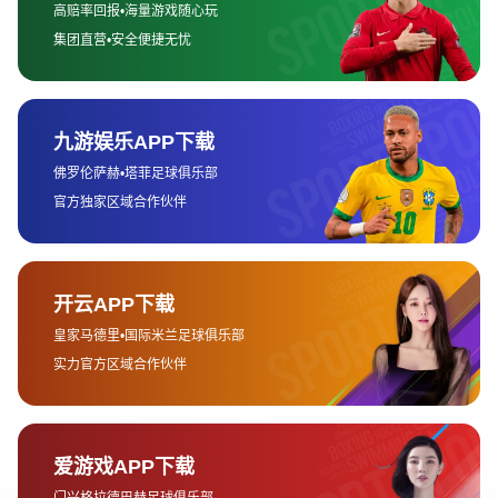
闲体验与未来发展方向
摘要：随着数字技术的快速发展，娱乐产业正在经历一场深
刻变革，传统休闲模式逐渐向智能化、互动化、多元化方向
转型。葡京娱乐场作为数字娱乐领域的重要探索者，围绕用
户需求不断创新服务模式，通过融合科技应用、丰...