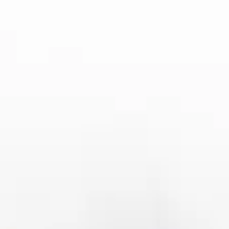
欧耶体育引领行业创新发展打造专业赛事服务
新标杆助力全民运动热潮
欧耶体育以创新理念为驱动，以专业赛事服务为核心，通过
持续探索体育产业发展新模式，正在成为推动行业升级与全
民运动发展的重要力量。面对新时代体育消费需求不断提
升、赛事运营标准不断提高的发展趋势，欧耶体育积...