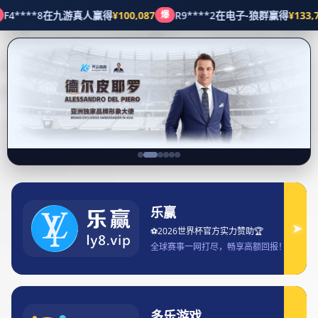
A体育引领全民健身新时代打
造多元赛事融合发展新格局助
力产业升级
首页
公司新闻
A体育引领全民健身新时代打造多元赛事融合发展新格局
助力产业升级
A体育引领全民健身新时代打
造多元赛事融合发展新格局助