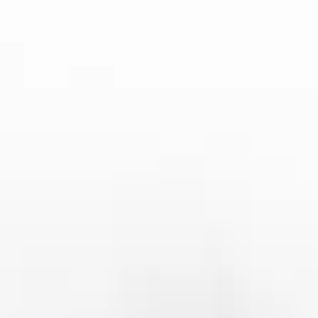
4、社会效益与文化价值提升
A体育不仅关注经济效益，更注重社会效益和文化价值的提
升。通过全民健身活动和多元赛事的推广，增强了公众健康
水平，提高了社会整体幸福感和凝聚力。健康生活理念深入
人心，形成全民参与、全民共享的体育文化氛围。
在文化层面，A体育通过赛事和活动展示地域特色和社会风
貌，促进文化交流与融合。传统节庆与现代体育赛事结合，
使体育成为传播文化、增强城市品牌和提升社会认同感的重
要载体。同时，多元赛事的跨界创新也丰富了文化产业形
态，为社会创造更多精神价值。
此外，A体育通过公益体育活动和社区参与项目，推动社会
责任的落实。通过关注弱势群体、开展环保公益赛事和普及
健康教育，增强社会包容性和公民责任感，形成体育与社会
发展的良性互动，实现可持续发展。
总结：
综上所述，A体育通过全民健身引领、赛事多元融合、产业
升级推动和社会文化价值提升，构建了新时代体育发展的新