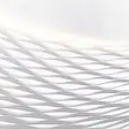
格局。它不仅丰富了公众的运动体验，提升了健康水平，也
为体育产业注入创新动力，推动经济和社会的协同发展。A
体育的模式为全国体育发展提供了可借鉴的范例和实践路
径。
未来，随着技术进步和社会需求变化，A体育将在全民健身
战略和多元赛事发展中发挥更加重要的作用。通过不断创
新、融合与升级，它将持续推动体育产业高质量发展，助力
社会健康文明建设，真正实现体育与经济、文化、社会的深
度融合。