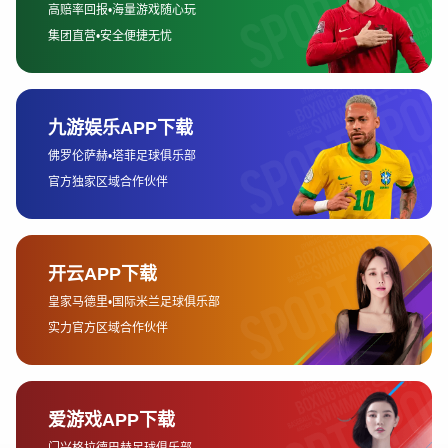
公益活动和专业培训提升公众对健康生活方式的认知。健身
不仅是运动，更是生活方式的选择。在这种理念下，公众不
仅关注身体素质的提升，还关注心理健康、生活质量和社会
参与感的提升。
2、多元赛事融合发展
A体育在赛事建设上注重多元化发展，既包括传统竞技体育
项目，也涵盖趣味性、社交性和科技互动性强的体育活动。
通过多样化赛事布局，吸引不同年龄、不同兴趣群体参与，
实现体育资源的最大化利用和赛事品牌的多层次扩展。
跨界合作是A体育推动多元赛事发展的重要策略。通过与教
育、文化、旅游、科技等领域的结合，打造复合型体育赛事
体验。例如，将马拉松与城市文化、音乐节结合，或将电竞
与传统竞技体育赛事融合，既丰富了赛事内容，也提升了观
众参与度和社会影响力。
数字化管理和智能技术的应用，为多元赛事提供了高效支
撑。A体育通过线上报名系统、赛事数据分析和智能裁判设
备，实现赛事运行的精准化和高效化。数字化不仅提升了赛