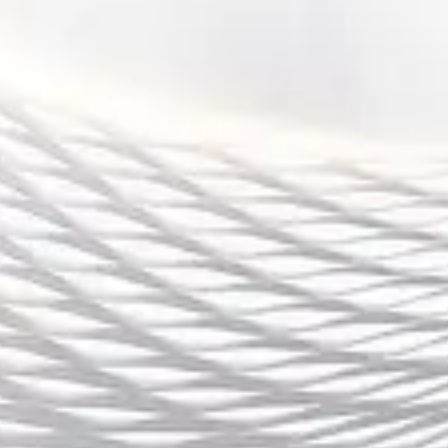
从长期来看，泛亚电竞有望成为数字经济的重要组成部分，
不仅推动娱乐产业升级，还将带动相关技术、硬件与服务产
业链协同发展，形成更为庞大的生态系统。
总结：
综合来看，泛亚电竞正处于由高速增长向高质量发展的关键
转型期，其产业结构不断优化，技术驱动持续增强，市场竞
争格局逐步成熟。在多重因素共同作用下，行业整体呈现出
强韧的发展潜力与广阔的成长空间。
未来，随着技术进步与全球化进程的加快，泛亚电竞将进一
步深化产业融合与商业创新，在推动数字娱乐升级的同时，
也将在全球文化传播与数字经济体系中占据更加重要的战略
地位。
2026-07-04 00:59:15