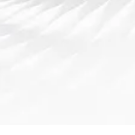
以伊朗赔率为中心解析国际赛场胜负走势与市
场变化趋势分析视角版
2026-07-04 10:59:31