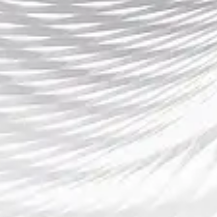
博彩平台哪个正规如何辨别与选择安全可靠平
台指南实用解析与风险提示
2026-06-27 21:23:44
本文围绕“在线博彩平台相关风险识别与安全防范”这一主题
展开，重点从合规性认知、常见诈骗手法识别、资金与信息
安全风险以及个人风险管理四个方面进行系统解析。当前互
联网环境中，各类所谓“博彩平台”信息繁杂，...