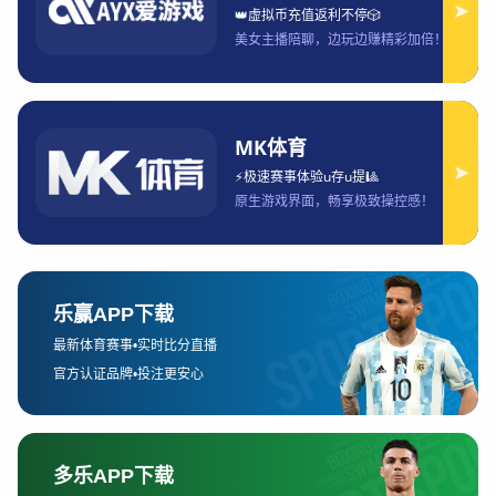
大，用户群体持续年轻化，并逐渐向多元化区域市场渗透。
从早期的小规模赛事活动，发展为如今覆盖直播平台、职业
联赛与内容社区的完整生态体系，其商业价值不断被释放。
在产业链结构方面，泛亚电竞已经形成以赛事运营为核心，
上游涵盖游戏研发与发行，中游包括赛事组织与俱乐部运
营，下游延伸至直播平台与衍生内容生产的多层次体系。这
种结构使得行业具备较强的扩展能力与持续变现能力。
同时，资本持续涌入推动产业升级，大量企业通过赞助、投
资与品牌联动方式进入电竞领域，使行业从“兴趣驱动”逐步
转向“资本驱动与商业驱动并行”的阶段，整体专业化程度显
著提升。