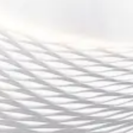
提前反映市场预期，因此需要警惕市场情绪过度放大的情
况，避免受到短期成绩影响而忽略整体实力。
欧联杯淘汰赛与小组赛存在明显区别。小组赛更注重积分策
略，而淘汰赛则更加重视晋级结果，因此比赛节奏、攻防选
择以及临场调整都会发生变化。盘口分析需要结合赛事背
景，才能更准确理解机构给予让球幅度的真正意义。
理性投注思路参考
在进行欧联杯赛事分析时，应建立完整的信息收集体系，包
括球队阵容、伤停名单、赛程安排、历史交锋以及盘口变化
等多个方面。只有多维度信息共同验证，才能提高分析质
量，而不是依赖单一数据来源。
盘口分析应坚持长期统计思维，而不是关注单场比赛输赢。
任何分析方法都会受到偶然因素影响，因此更重要的是建立
科学分析流程，不断总结经验，提高整体判断能力，而不是
追求短期结果。
对于盘口出现异常波动的比赛，应保持更加谨慎态度。部分
盘口变化可能来源于重要伤停消息，也可能只是市场资金短