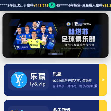
欧联杯欧洲让球盘口深度解析
与赛果走势前瞻策略分析与投
注思路参考
首页
公司新闻
欧联杯欧洲让球盘口深度解析与赛果走势前瞻策略分析与
投注思路参考
欧联杯欧洲让球盘口深度解析
与赛果走势前瞻策略分析与投