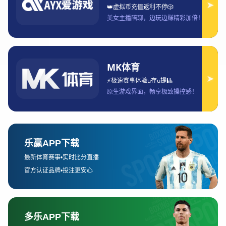
:::writing{variant="document" id="41287"}
欧联杯作为欧洲足坛竞争最为激烈的洲际赛事之一，每一个
比赛日都伴随着丰富的盘口变化与市场信息，而欧洲让球盘
口更是众多分析者研究比赛走势的重要依据。通过深入研究
欧洲让球盘口的形成逻辑、赔率变化、资金流向以及球队基
本面等多个维度，可以更加全面地理解比赛背后的市场预
期，提高赛果走势判断的准确性。本文将围绕欧联杯欧洲让
球盘口展开系统分析，从盘口形成逻辑、赔率变化规律、赛
果走势研判以及投注思路参考四个方面进行详细阐述，帮助
读者建立更加完整的赛事分析框架。需要注意的是，盘口分
析只能作为赛事研究的重要参考，并不能保证比赛结果，理
性分析、客观看待数据变化，结合球队实力、赛程安排及临