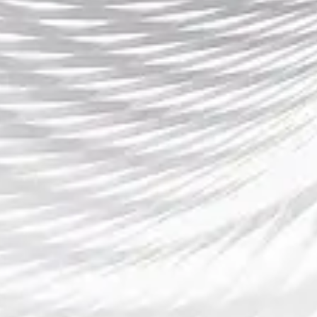
在哪里可以观看英雄联盟1080P高清无广告的
流畅赛事直播和精彩片段
2025-09-12 19:15:37
随着电子竞技产业的飞速发展，英雄联盟（League of
Legends，简称LOL）作为全球最受欢迎的多人在线战术竞
技游戏之一，其赛事直播和精彩片段吸引了无数玩家和观众
的关注。如今，电竞爱好者们不仅...
绝妙进球瞬间汇集 各路明星球员演绎惊艳技巧
与激情对决