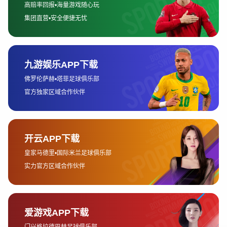
的激烈程度，通过语调的抑扬顿挫让观众感受到比赛的紧张
气氛。
此外，解说员还常常通过与观众的互动来加强情感的传递。
例如，许多解说员会在关键时刻用第一人称复述比赛事件，
仿佛与观众共同经历这一时刻，这种“我们在一起”的情感连
接，增强了比赛的互动性和代入感。球迷们会在解说员的带
动下，更加投入到比赛的每一秒钟，和他们一起经历喜悦与
失望。
情感调动的影响不仅体现在现场观众上，对于电视和网络平
台的观众同样具有强大的吸引力。意甲比赛解说员通过激动
人心的语言，能够使观众产生情感的共振，提升他们的观赛
体验。无论是在进球的欢庆时刻，还是在逆转的惊险时分，
解说员的情感调动都能够深刻影响观众的情感走向，使他们
更加沉浸在比赛的氛围中。
3、文化表达与语言的融合