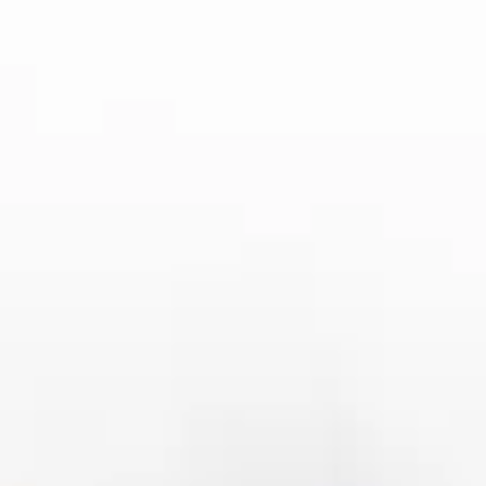
4、技术性分析与语言表达的结合
技术性分析是现代足球比赛解说中不可忽视的部分，特别是
在意甲这样一个以战术和技术为核心的联赛中，解说员的技
术性分析尤为重要。解说员通过对比赛中球员动作、战术安
排以及技术细节的精准分析，为观众提供了更为丰富的观赛
体验。这种分析不仅仅是对球场上的细节观察，更是一种通
过语言传达战术思想的过程。
意甲比赛解说员通常会在比赛中插入对战术的剖析，比如分
析某个球员的跑位、某个队伍的防守体系，或是某种进攻战
术的运用。通过这种专业的语言表达，解说员帮助观众更加
清晰地理解比赛背后的战术意图，让观众不仅仅关注进球的
瞬间，更加关注比赛的战略层面。这种技术性分析要求解说
员具备深厚的足球知识和敏锐的观察力。
此外，技术性分析还能够帮助观众更好地评判球员的表现。
通过解说员的分析，观众能够意识到某个球员在场上的细微
表现，譬如一脚精准的传球、一种巧妙的倒地解围，这些细
节可能在观众的视觉感知中并不容易察觉。解说员通过语言