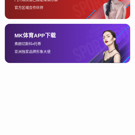
意甲比赛的解说语言不仅仅是对比赛事件的简单描述，更是
一种文化的体现。意大利的足球文化深深植根于意甲联赛的
历史中，解说员的语言风格和表达方式，往往带有浓厚的意
大利特色。解说员的语调、词汇甚至是语法结构，都会在某
种程度上反映出意大利人对足球的情感与热爱。
在意甲比赛解说中，解说员常常会引用意大利的历史和文化
元素来解释比赛的意义。例如，解说员可能会将比赛的紧张
气氛与意大利历史上的某些著名事件相对比，或者用意大利
文学中的经典名句来传达比赛中的戏剧性时刻。这种文化上
的融合，不仅增加了解说的深度，也让观众在欣赏比赛的同
时，更加理解意大利足球文化的独特魅力。
好博体育平台
这种文化的表达也为全球观众提供了一种跨文化的交流平
台。尽管意甲比赛的解说语言主要以意大利语为主，但许多
国际观众通过字幕、翻译等方式，能够感受到其中蕴含的文
化内涵。这种文化的传递，使得意甲比赛不仅是体育赛事，
更是意大利文化的一种展示，进一步加深了全球球迷对意大
利足球的喜爱和认同。