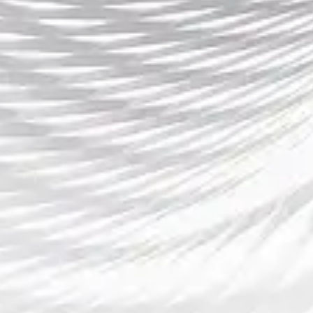
2025欧冠决赛时间及手机端高清直播观看完整
教程解析
2025-09-19 18:56:13
文章摘要：2025年欧冠决赛无疑是全球足球迷的焦点之
一，所有关注这场比赛的球迷都希望能通过高清的手机端直
播观看整个赛事。本文将深入解析如何在手机端收看2025
年欧冠决赛，并提供详细的观看方法和技巧。文...
怎么看意甲联赛赛事转播途径与观看方式全攻
略
2025-09-26 18:01:26
意甲联赛作为欧洲五大联赛之一，一直拥有深厚的历史底蕴
与独特的足球魅力。对于喜爱足球的球迷来说，如何观看到