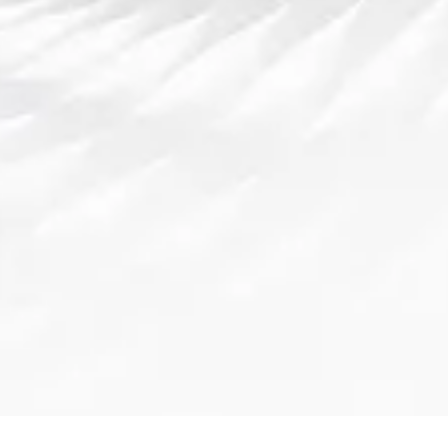
最新、最完整的意甲赛事转播是关注的焦点。本篇文章将从
不同角度为大家全面解析意甲联赛的赛事转播途径...
最新新闻
2026-07-24 18:53:42
龙珠体育引领赛事直播新潮流打造全方位体育互动平台
开启精彩体验
2026-07-23 18:53:51
足球雷米特杯神秘下落之谜揭开世界杯早期传奇奖杯失
踪往事追寻篇
2026-07-22 20:29:41