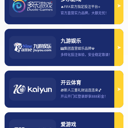
技术
在英超联赛首轮的比赛中，拉亚凭借着出色的扑救表现，成
功成为了当轮的扑救王。他的高接低挡技术以及门线技术展
现了他极高的反应能力和敏锐的判断力，帮助球队在比赛中
取得了至关重要的胜利。拉亚的表现不仅仅体现在关键时刻
的救险扑救上，还在于他对门前局势的精准把控，以及在压
力下始终保持冷静的心态。本文将从四个方面详细分析拉亚
在英超首轮中为何能够成为扑救王，这四个方面分别是：他
的反应能力、门线技术、扑救时机的选择以及比赛中的冷静
表现。通过这四个方面的分析，进一步揭示拉亚为何能够在
竞争激烈的英超联赛中脱颖而出，成为球迷和专家关注的焦
点。
1、拉亚的出色反应能力
拉亚的反应能力一直是他作为门将的一大优势。在英超首轮