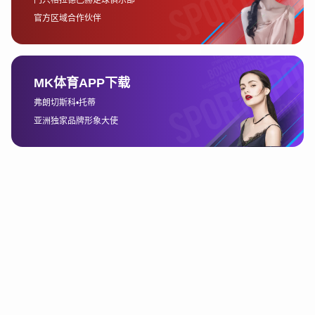
3、扑救时机的选择
扑救的时机选择是门将技术中至关重要的一环，拉亚在英超
首轮的表现中充分展现了这一点。在比赛中，拉亚不仅仅是
依赖于自己的反应能力和门线技术，更在于他能在最合适的
时机做出扑救决策。通过观察对方球员的动作和判断比赛的
局势，拉亚能够在关键时刻果断出击，极大地提高了扑救的
成功率。
例如，在面对对方的单刀球时，拉亚能够迅速做出出击判
断，主动逼近对方球员，缩小进攻空间，从而给对方施加压
力。这种时机的掌握让拉亚能够有效防止对方轻松破门，而
通过这种果断的扑救，他不仅挽救了球队的困境，也为自己
赢得了“扑救王”的称号。
此外，拉亚在扑救时非常注重判断扑救的力度和方式。面对
不同的进攻形式，他能够选择最适合的扑救方式，例如低挡