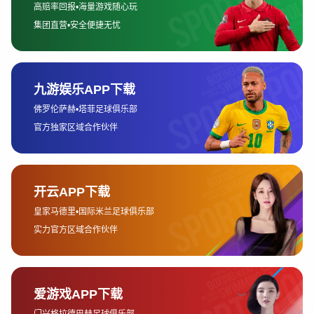
2、拉亚的门线技术
拉亚的门线技术无疑是他成为英超扑救王的另一大关键因
素。在英超首轮的比赛中，他展现了极强的门线技术，多次
在球门线上作出扑救，直接挽救了球队的局面。门线技术不
仅要求门将具备良好的站位和时机感，还需要具备足够的力
量和技巧，以确保能够在关键时刻做出有效的反应。
在比赛的多个关键时刻，拉亚在门线上展现了精准的站位和
完美的判断力。当对方进攻球员准备起脚时，拉亚能够在瞬
间做出反应，准确预判球的轨迹，站在最佳位置进行扑救。
这种门线技术不仅仅依赖于拉亚的身体素质，更加依赖于他
对于门线区域的掌控和球的运动轨迹的敏锐判断。
好博体育登陆人口
此外，拉亚在门线上的表现并非局限于单纯的扑救动作。他
在多个场合中展示了出色的脚步移动能力，能够迅速从一侧
移动到另一侧，做出拦截或扑救。通过这种迅速的反应，他
有效地避免了对方进球的机会，也为球队创造了反击的机
会。拉亚的门线技术不仅展示了他的职业素养，也证明了他
在英超联赛中处于顶级门将行列。