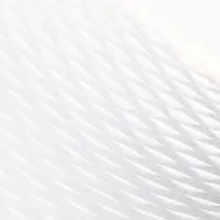
在球迷心中留下了深刻的印记，这些瞬间将伴随着
红黄牌制度对足
平性探讨
2025-07-18 06:28:51
红黄牌制度作为现代足
对比赛的秩序、球员行
影响。自从国际足联在
来，红黄牌逐渐成为规
手段。本文将从...