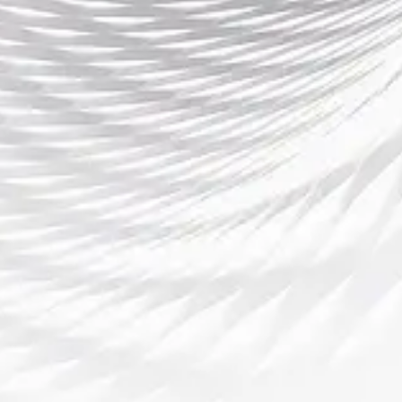
导航
搜索好博体
提交
pe your E-Mail
五大联赛
公司新闻
服务类型
加入好博体