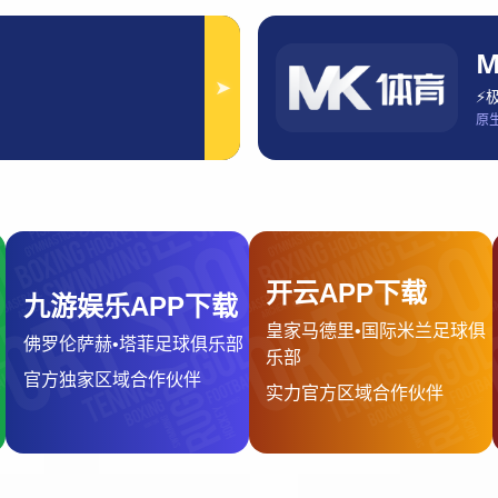
本赛季的重要角色及其对整体表现的影响。
亮点？从梅西的精彩表现到新晋球队的冲击，我们将逐一剖
的赛季表现，探讨他们在冠军争夺中的实力对比和竞争优
的个人成绩如何推动球队向前迈进？