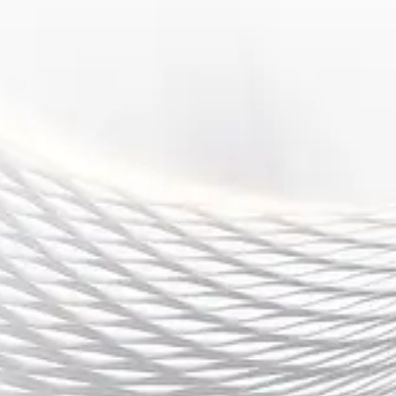
我们的记忆，直至下一个西甲的开启。
球比赛的影响及其公
今日LPL联赛精彩对
激烈鏖战最终比分揭
2025-07-24 10:27:18
球比赛中的重要纪律性规定，
今日LPL联赛迎来了一场备受
为及比赛公平性产生了深远的
的激烈鏖战吸引了无数观众的
1970年正式引入这一制度以
张局势，到中期的逆转，再到
范比赛、维持竞技公正的重要
比赛充满了悬念与高潮。两队
彩，各自展现...