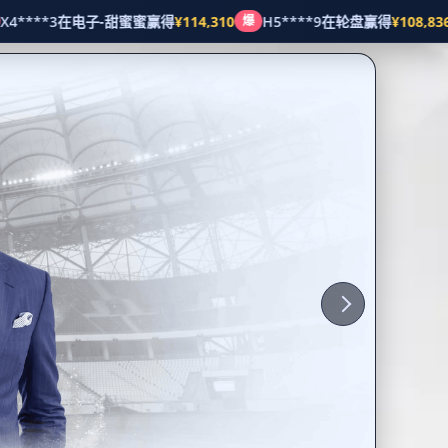
erstwhile@att.net
13659630001
公司新闻
服务类型
加入好博体育平台
解析与战况更新
战况更新