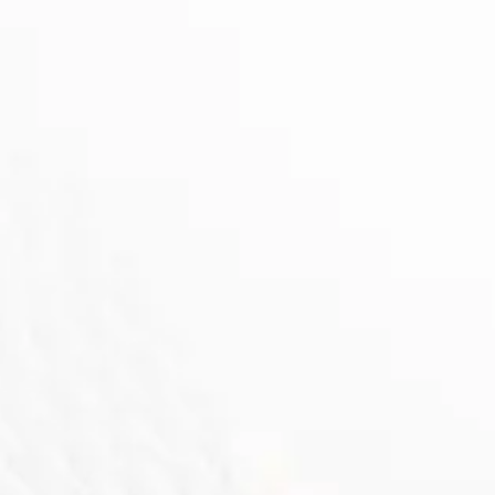
每场比赛都有其独特的高潮时刻和战术亮点。从精
事。
不同球队的战术风格如何在比赛中体现？比较他们
技术统计和战术图解将帮助读者深入了解每支球队
4、赛季总结与未来展望
本文将结合整个赛季的表现，对西甲联赛的发展趋
对下一个赛季的启示和预测。
西甲在全球足坛的地位如何？面对国际竞争，联赛
总结本赛季的亮点和遗憾，展望未来的发展方向和
总结：
西甲联赛全程直播为球迷带来了一场场无与伦比的
甲的精彩与深度。期待未来，联赛将继续为全球观