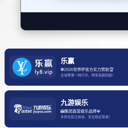
西甲联赛全程
文章摘要的内容：西甲联赛全程直播精彩纷呈，为
赛事精彩瞬间，并实时更新战况，让读者身临其境
1、赛季回顾与背景分析
西甲联赛自成立以来，每个赛季都充满了激烈的竞
对决，到其他球队的崛起，每一年都留下了不可磨
随着时间的推移，西甲的战术风格和球队战斗力都