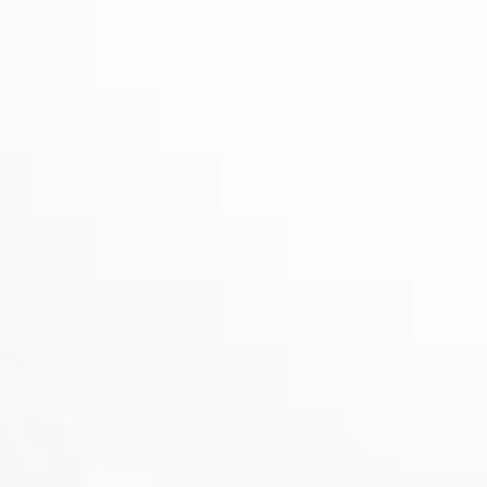
全景深度解析不仅服务普通观众，也为教练员、青
与专业研究的桥梁，拓展体育内容的应用边界。
四、平台创新升级
围绕稳定回放与深度解析，平台整体架构持续升级
仅体现在技术层面，也体现在产品设计与用户服务
在交互设计方面，平台采用模块化界面布局，使回
面内完成切换操作，减少跳转带来的体验割裂。
平台还融合云计算与人工智能技术，实现自动剪辑
结构化内容包，为媒体与用户节省大量时间成本。
未来升级方向还包括虚拟现实与增强现实技术的引
“屏幕观看”向“场景体验”的跨越式转型，打造数字
好博体育登陆人口