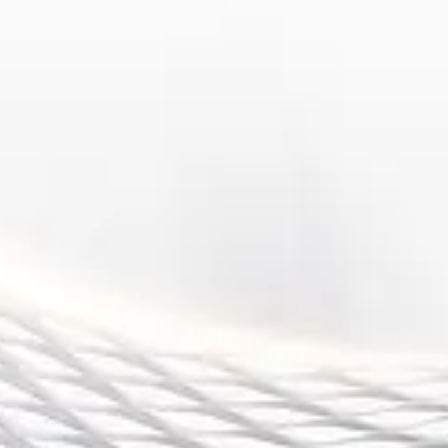
平台创新升级体验，是技术革新与内容创新深度融合的成
绪价值，再到全景解析提升认知深度，平台逐步构建起完整
断成熟，该平台将进一步拓展体育内容边界，实现观看、分
事传播将更加立体、多元与高效，为全球观众带来更加精彩
造全新数字化体育娱乐
业创新发展未来