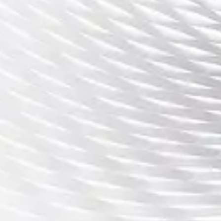
2026-02-24 23:32:47
文章摘要：在数字经济
体育产业正加速与互联
技术深度融合，迈向更
发展阶段。聚焦ng体
生态平台为核心...