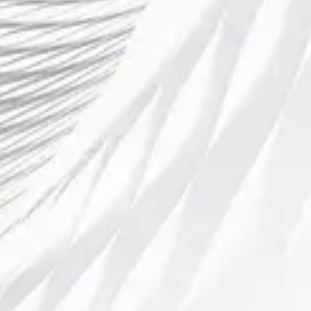
新赛事动态与运
，体育赛事信息传播与
。多米体育作为聚合赛
的平台，通过整合全球
与普通运动人群提供了