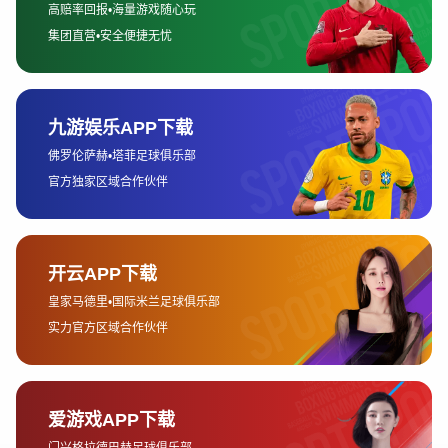
织、运动培训、装备制造和传媒传播等环节有效融合，构建
完整的体育产业生态系统。
在供应链环节，博冠体育与多家运动装备厂商建立战略合
作，实现产品研发、生产和销售的高效对接。通过整合产业
资源，不仅降低了成本，也提升了产品创新能力和市场响应
速度。
在传媒与市场推广方面，博冠体育通过跨平台内容传播和互
动营销，形成从赛事内容到用户消费的闭环生态。粉丝群体
通过线上平台获取赛事资讯、参与互动活动，同时推动了相
关产品和服务的消费，实现产业链的多维度增值。
3、用户体验优化策略
博冠体育深刻理解用户体验是体育产业可持续发展的核心驱
动力。因此，公司从场馆体验、数字服务和社群运营等多方
面优化用户体验，提升整体参与度和忠诚度。
在场馆体验上，博冠体育引入智能化设施和服务系统，包括
电子票务、智能导航、虚拟现实互动等技术，让观众能够获
得更便捷、沉浸式的观赛体验。此外，场馆布局和活动设计