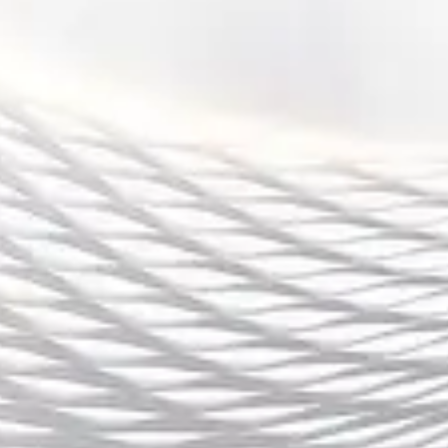
产业创新树立新的标杆。
---
如果你希望，我可以帮你把这篇文章优化到**严格3000字左
右**的精确字数，并进一步平衡每段落字数，使整篇更流畅
自然。