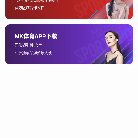
也充分考虑用户的舒适度与参与感。
数字服务方面，博冠体育打造了多功能体育APP平台，为用
户提供赛事直播、运动数据分析、社区互动和个性化推荐等
服务。通过数据驱动的精准服务，用户不仅能参与运动，还
能获得个性化的健身指导和娱乐体验。
好博体育登陆人口
在社群运营上，博冠体育通过线上线下结合的方式，打造运
动爱好者社群，组织主题活动和赛事互动，增强用户粘性。
社群不仅促进了用户之间的交流，还形成了品牌文化传播和
口碑营销的良性循环。
4、社会价值与国际化布局
博冠体育在追求商业发展的同时，注重体育的社会价值和公
益责任。通过青少年体育发展、社区体育建设以及全民健身
项目，博冠体育积极推动社会健康和体育文化普及。
公司设立多项青少年体育培养计划，为有潜力的运动员提供
专业训练和成长机会。同时，博冠体育与学校、社区和公益
机构合作，将体育教育融入日常生活，提升全民运动参与