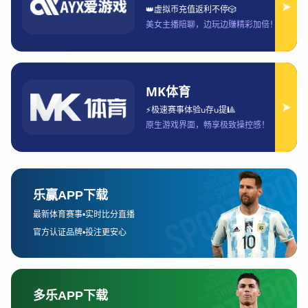
定程度上反映比赛的真实走势。
通过对世界杯历史数据的整理，可以发现强队之间的差距正
在逐步缩小，比赛结果的不确定性明显增强，这也提升了赛
事观赏性。
同时，球员个人数据的细化分析，例如跑动距离、传球成功
率与防守拦截次数，也为理解比赛提供了更全面的视角。
此外，数据模型的应用使得赛前分析更加科学化，通过多维
度指标综合判断球队状态已成为主流趋势。