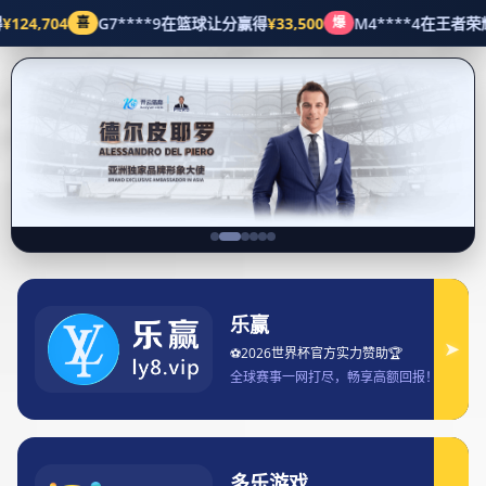
世界杯投注官网权威平台最新
赛事解析与热门玩法指南推荐
策略深度解读
首页
五大联赛
世界杯投注官网权威平台最新赛事解析与热门玩法指南推
荐策略深度解读
世界杯投注官网权威平台最新
赛事解析与热门玩法指南推荐