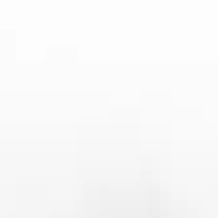
4、理性预测策略
在对世界杯赛事进行分析时，理性判断显得尤为重要，任何
预测都应建立在数据与逻辑基础之上。
通过结合球队历史表现、近期状态以及伤病情况，可以构建
相对完整的比赛判断框架。
同时，心理因素与临场发挥也会对比赛结果产生重要影响，
这些变量往往难以量化。
因此，在进行赛事预测时，应避免过度依赖单一指标，而应
综合多方面信息进行分析。
理性观赛的核心在于理解比赛的不确定性，并以开放视角看
待结果变化。
总结：
通过对世界杯赛事数据解析、战术观察、趋势互动以及理性
预测四个方面的系统分析，可以看出现代足球已经不仅仅是
竞技对抗，更是信息与策略融合的综合体现。数据与战术的
结合，使比赛呈现出更高层次的复杂性与观赏性，同时也推
动球迷从单一观看者向深度参与者转变。