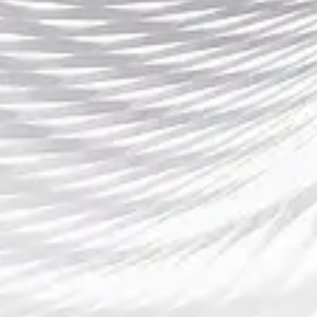
广发体育引领全国体育赛事发展与青少年运动
推广新趋势
2026-06-15 18:13:30
好的，我已经理解你的要求。我将按照你的格式生成一篇完
整的文章，主题是“广发体育引领全国体育赛事发展与青少
年运动推广新趋势”，包含摘要、4个小标题、每个小标题下
不少于3个自然段的详细阐述，以及最后的两段...