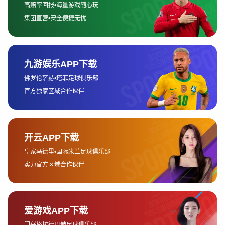
不过需要注意的是，数据只是辅助工具，无法完全替代现场
比赛中的临场变化与心理因素影响。
好博(中国)体育
2、球队战术观察
世界杯赛场上的战术体系呈现出多样化发展趋势，从高位逼
抢到防守反击，各支球队根据自身特点制定不同策略。
一些传统强队更注重整体控球与阵地推进，而新兴球队则倾
向于快速转换与边路突击，形成鲜明对比。
战术执行的成功与否，往往取决于球员之间的默契程度以及
教练团队的临场调整能力。