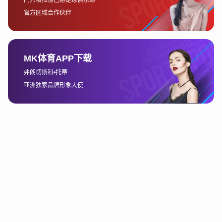
在高强度比赛中，战术灵活性显得尤为重要，一套固定体系
往往难以应对多变的比赛局势。
因此，对战术的观察不仅要看整体布局，还要关注局部对抗
与关键位置的变化。
3、热门趋势玩法
随着足球文化的发展，球迷参与赛事的方式更加多元化，围
绕比赛展开的互动讨论与预测分析逐渐成为热点趋势。
社交媒体平台上的赛事话题讨论，使得球迷能够实时分享观
点，并形成多维度的信息交流环境。
同时，各类体育资讯平台提供的赛前分析内容，也帮助观众
更深入理解比赛背景与球队状态。
在这种趋势下，观赛体验从单向接收转变为双向互动，增强
了赛事的参与感与沉浸感。
但需要强调的是，这类“玩法”更多应被理解为娱乐性与信息
交流，而非单一结果导向的行为。