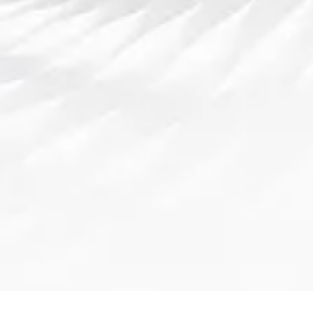
2026-07-24 18:53:42
龙珠体育引领赛事直播新潮流打造全方位体育互动平台
开启精彩体验
2026-07-23 18:53:51
足球雷米特杯神秘下落之谜揭开世界杯早期传奇奖杯失
踪往事追寻篇
2026-07-22 20:29:41
足球手球犯规最新规则解析及判罚标准变化全面解读与
实战应用指南
导航
搜索好博体育
五大联赛
公司新闻