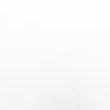
检措施，禁止携带易燃易爆物品、大型背包、武器等危险物
品。因此，提前了解比赛场馆的相关规定并做好准备是非常
必要的。
好博(中国)体育
另外，为了避免错过比赛，建议球迷提前到达赛场，预留充
足的时间完成安检、入场等流程。大部分比赛场馆会提前2-
3小时开放入场，提前到达不仅可以避免排队，还能为你留
出更多时间体验场馆氛围。
总结：
世界杯门票的购买是一个复杂且充满挑战的过程，需要提前
做好充分的准备。首先，选择官方渠道购票是最为稳妥的方
式，尽量避免通过不明渠道购买门票。其次，了解购票时
间、流程和注意事项，以确保能够顺利获得心仪的门票。在
购买过程中，要时刻警惕假票和不法渠道，确保交易的安全
性。最后，入场时要遵守场馆规定，提前到场，避免因疏忽
错过比赛。
总的来说，购买世界杯门票并确保顺利入场的关键在于信息
的准确获取、渠道的选择、流程的把控以及细节的注意。通