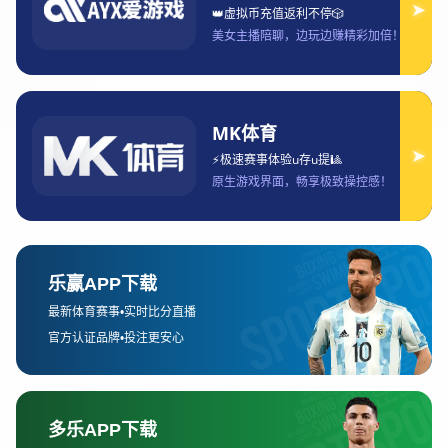
在FIFA官网上购买门票时，球迷需要注册FIFA账户并登录，
然后根据自己的需求选择场次、类别以及座位。这些门票通
常分为不同的票种，例如普通票、贵宾票以及家庭票等，每
种票种的价格和服务内容都有所不同。因此，在选择时一定
要根据预算和需求做出合理选择。
除了FIFA官网外，一些商业合作伙伴平台（如国际航空公
司、旅游公司）也可能提供世界杯门票的附加购买服务。通
过这些渠道购买门票，可能会附带其他的旅行套餐，例如酒
店住宿、航班票务等。然而，这些票的价格通常较高，因此
需要根据自身的需求与预算权衡。
2、掌握购票时间与流程
了解世界杯门票的购买时间与流程非常重要。一般来说，世
界杯的门票购买会在赛事前两年左右开始，分为多个阶段。
最初阶段是FIFA官网开放注册，球迷需要先提交自己的购票
需求并进行抽签。如果成功获得购票机会，球迷便可以进入
下一轮购票环节，选择具体的场次、位置及票价。